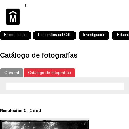
Exposiciones
Fotografías del CdF
Investigación
Educat
Catálogo de fotografías
General
Catálogo de fotografías
Resultados
1
-
1
de
1