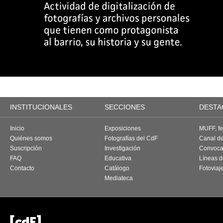
INSTITUCIONALES
SECCIONES
DESTA
Inicio
Exposiciones
MUFF, fes
Quiénes somos
Fotografías del CdF
Canal d
Suscripción
Investigación
Convoca
FAQ
Educativa
Líneas d
Contacto
Catálogo
Fotoviaj
Mediateca