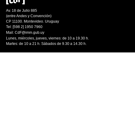
Av. 18 de Julio 885
(entre Andes y Convención)
CP 11100. Montevideo. Uruguay
Tel: [598 2] 1950 7960
Mail:
CdF@imm.gub.uy
Lunes, miércoles, jueves, viernes: de 10 a 19.30 h.
Martes: de 10 a 21 h. Sábados de 9.30 a 14.30 h.