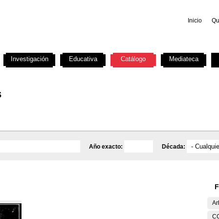
Inicio
Qu
Investigación
Educativa
Catálogo
Mediateca
s
Año exacto:
Década:
F
Ar
C