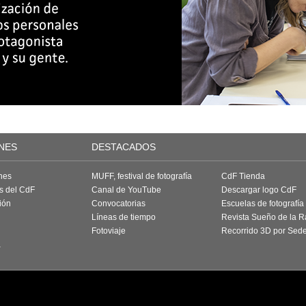
NES
DESTACADOS
nes
MUFF, festival de fotografía
CdF Tienda
as del CdF
Canal de YouTube
Descargar logo CdF
ión
Convocatorias
Escuelas de fotografía
Líneas de tiempo
Revista Sueño de la 
Fotoviaje
Recorrido 3D por Sed
a