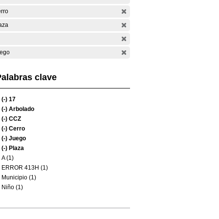
rro
aza
ego
alabras clave
(-)
17
(-)
Arbolado
(-)
CCZ
(-)
Cerro
(-)
Juego
(-)
Plaza
A (1)
ERROR 413H (1)
Municipio (1)
Niño (1)