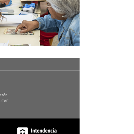
Razón
e CdF