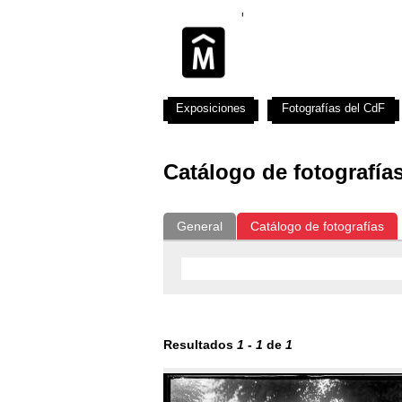
Exposiciones
Fotografías del CdF
Catálogo de fotografía
General
Catálogo de fotografías
Resultados
1
-
1
de
1