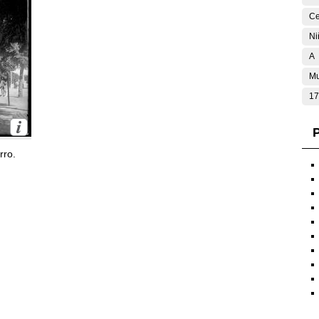
Ce
Ni
A
Mu
17
P
rro.