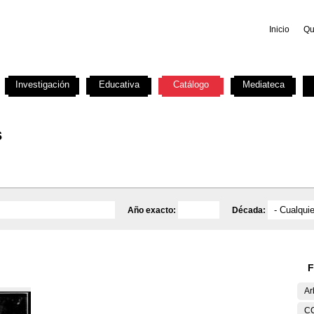
Inicio
Qu
Investigación
Educativa
Catálogo
Mediateca
s
Año exacto:
Década:
F
Ar
C