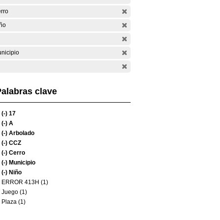
rro
ño
nicipio
alabras clave
(-)
17
(-)
A
(-)
Arbolado
(-)
CCZ
(-)
Cerro
(-)
Municipio
(-)
Niño
ERROR 413H (1)
Juego (1)
Plaza (1)