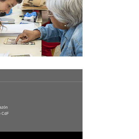
Razón
e CdF