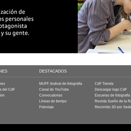
NES
DESTACADOS
nes
MUFF, festival de fotografía
CdF Tienda
as del CdF
Canal de YouTube
Descargar logo CdF
ión
Convocatorias
Escuelas de fotografía
Líneas de tiempo
Revista Sueño de la 
Fotoviaje
Recorrido 3D por Sed
a