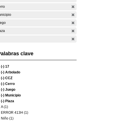
rro
nicipio
ego
aza
alabras clave
(-)
17
(-)
Arbolado
(-)
CCZ
(-)
Cerro
(-)
Juego
(-)
Municipio
(-)
Plaza
A (1)
ERROR 413H (1)
Niño (1)