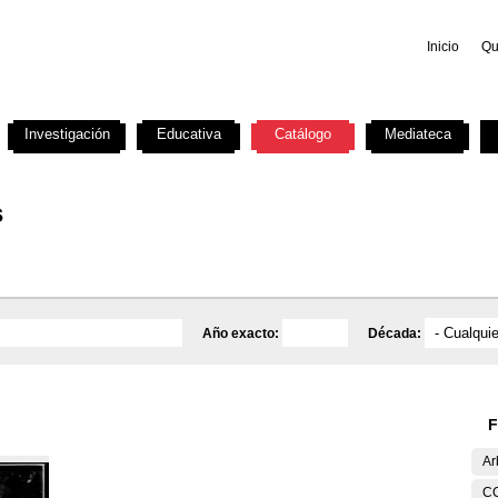
Inicio
Qu
Investigación
Educativa
Catálogo
Mediateca
s
Año exacto:
Década:
F
Ar
C