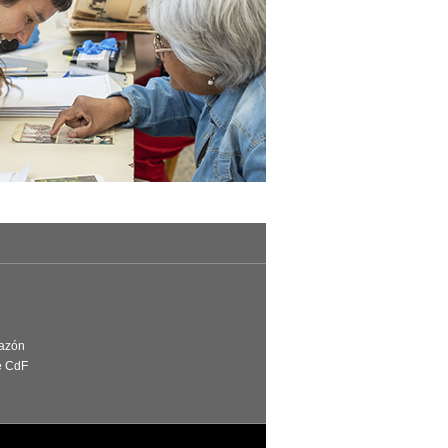
Razón
e CdF