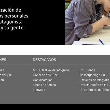
NES
DESTACADOS
nes
MUFF, festival de fotografía
CdF Tienda
as del CdF
Canal de YouTube
Descargar logo CdF
ión
Convocatorias
Escuelas de fotografía
Líneas de tiempo
Revista Sueño de la 
Fotoviaje
Recorrido 3D por Sed
a