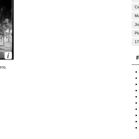
Ce
Mu
Ju
Pl
17
P
rro.