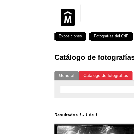
Exposiciones
Fotografías del CdF
Catálogo de fotografía
General
Catálogo de fotografías
Resultados
1
-
1
de
1