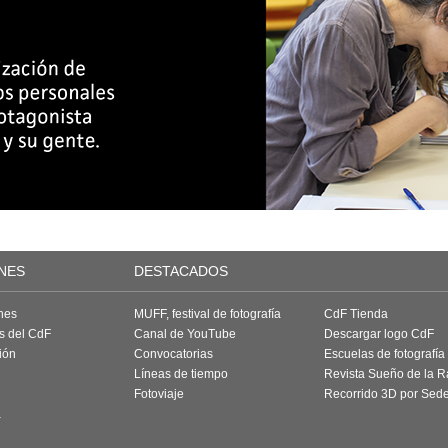
NES
DESTACADOS
nes
MUFF, festival de fotografía
CdF Tienda
as del CdF
Canal de YouTube
Descargar logo CdF
ión
Convocatorias
Escuelas de fotografía
Líneas de tiempo
Revista Sueño de la 
Fotoviaje
Recorrido 3D por Sed
a