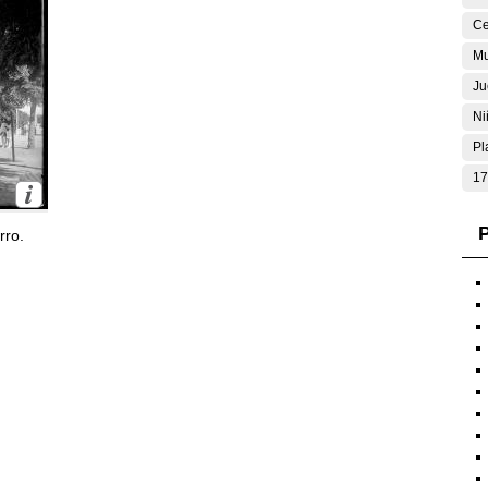
Ce
Mu
Ju
Ni
Pl
17
P
rro.