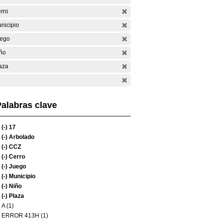
rro
nicipio
ego
ño
aza
alabras clave
(-)
17
(-)
Arbolado
(-)
CCZ
(-)
Cerro
(-)
Juego
(-)
Municipio
(-)
Niño
(-)
Plaza
A (1)
ERROR 413H (1)