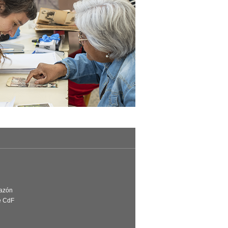
Razón
e CdF