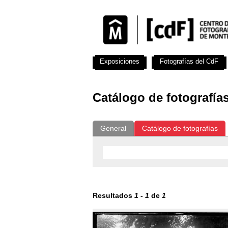
Exposiciones
Fotografías del CdF
Catálogo de fotografía
General
Catálogo de fotografías
Resultados
1
-
1
de
1