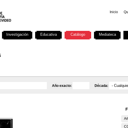
Inicio
Qu
Investigación
Educativa
Catálogo
Mediateca
s
Año exacto:
Década:
F
Ar
C