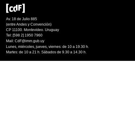
Av. 18 de Julio 885
(entre Andes y Convención)
CP 11100. Montevideo. Uruguay
Tel: [598 2] 1950 7960
Mail:
CdF@imm.gub.uy
Lunes, miércoles, jueves, viernes: de 10 a 19.30 h.
Martes: de 10 a 21 h. Sábados de 9.30 a 14.30 h.