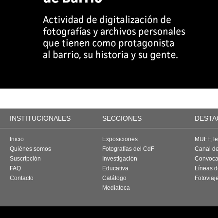
INSTITUCIONALES
SECCIONES
DESTA
Inicio
Exposiciones
MUFF, fes
Quiénes somos
Fotografías del CdF
Canal d
Suscripción
Investigación
Convoca
FAQ
Educativa
Líneas d
Contacto
Catálogo
Fotoviaj
Mediateca