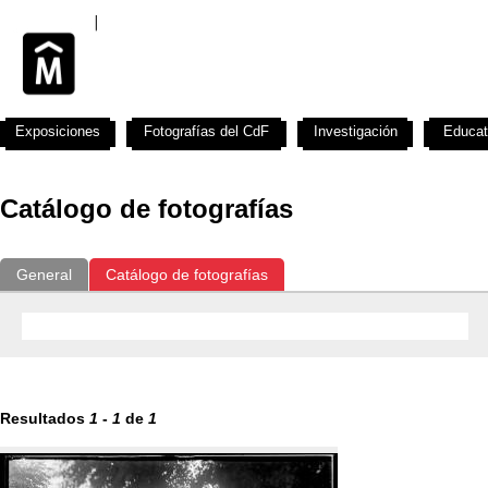
Exposiciones
Fotografías del CdF
Investigación
Educat
Catálogo de fotografías
General
Catálogo de fotografías
Resultados
1
-
1
de
1