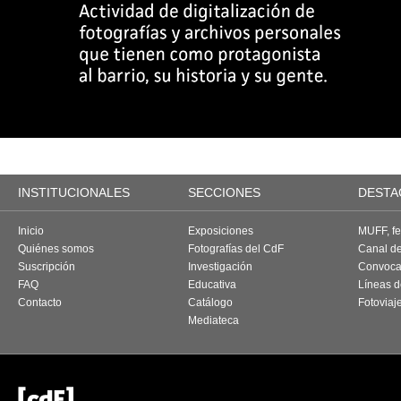
INSTITUCIONALES
SECCIONES
DESTA
Inicio
Exposiciones
MUFF, fes
Quiénes somos
Fotografías del CdF
Canal d
Suscripción
Investigación
Convoca
FAQ
Educativa
Líneas d
Contacto
Catálogo
Fotoviaj
Mediateca