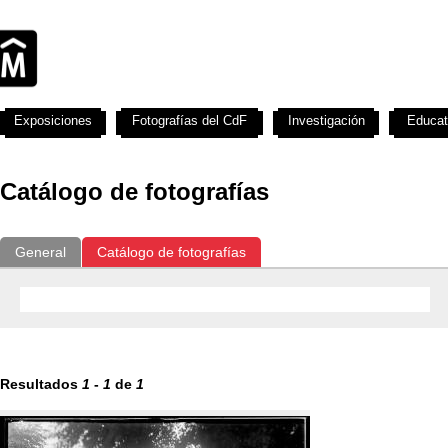
Exposiciones
Fotografías del CdF
Investigación
Educat
Catálogo de fotografías
General
Catálogo de fotografías
Resultados
1
-
1
de
1