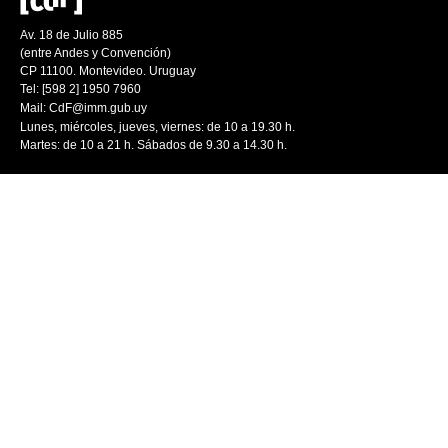
Av. 18 de Julio 885
(entre Andes y Convención)
CP 11100. Montevideo. Uruguay
Tel: [598 2] 1950 7960
Mail:
CdF@imm.gub.uy
Lunes, miércoles, jueves, viernes: de 10 a 19.30 h.
Martes: de 10 a 21 h. Sábados de 9.30 a 14.30 h.