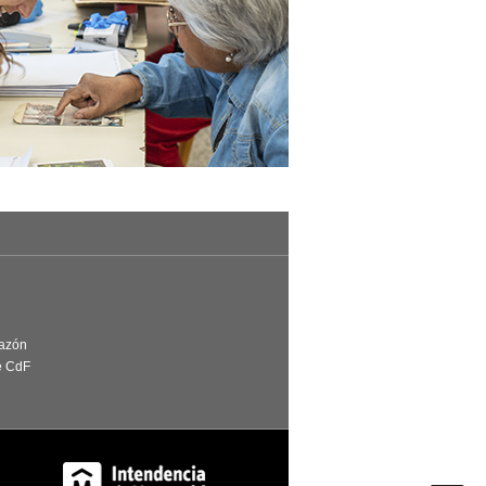
Razón
e CdF