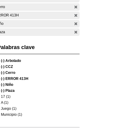
rro
RROR 413H
ño
aza
alabras clave
(-)
Arbolado
(-)
CCZ
(-)
Cerro
(-)
ERROR 413H
(-)
Niño
(-)
Plaza
17 (1)
A (1)
Juego (1)
Municipio (1)