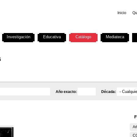
Inicio
Qu
Investigación
Educativa
Catálogo
Mediateca
s
Año exacto:
Década:
F
Ar
C