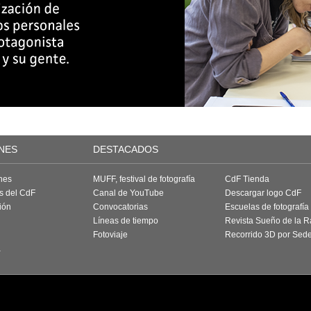
NES
DESTACADOS
nes
MUFF, festival de fotografía
CdF Tienda
as del CdF
Canal de YouTube
Descargar logo CdF
ión
Convocatorias
Escuelas de fotografía
Líneas de tiempo
Revista Sueño de la 
Fotoviaje
Recorrido 3D por Sed
a