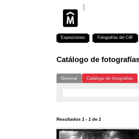
Exposiciones
Fotografías del CdF
Catálogo de fotografía
General
Catálogo de fotografías
Resultados
1
-
1
de
1