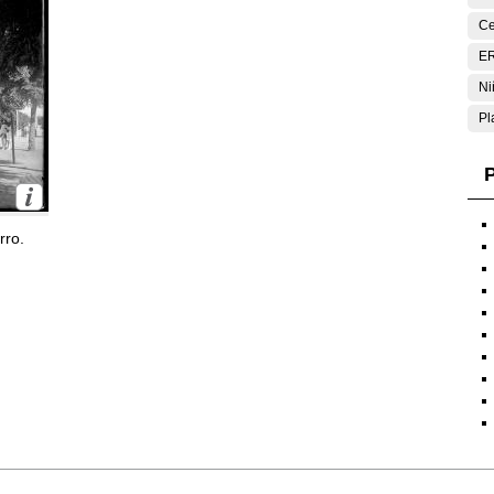
Ce
E
Ni
Pl
P
rro.