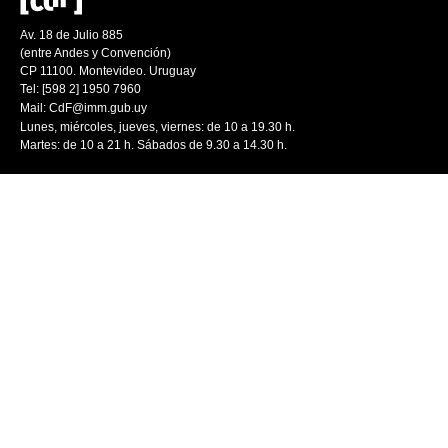
Av. 18 de Julio 885
(entre Andes y Convención)
CP 11100. Montevideo. Uruguay
Tel: [598 2] 1950 7960
Mail:
CdF@imm.gub.uy
Lunes, miércoles, jueves, viernes: de 10 a 19.30 h.
Martes: de 10 a 21 h. Sábados de 9.30 a 14.30 h.