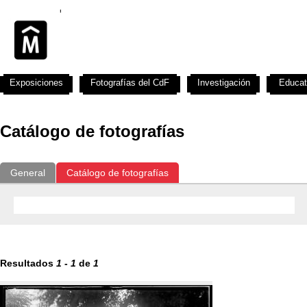
Exposiciones
Fotografías del CdF
Investigación
Educat
Catálogo de fotografías
General
Catálogo de fotografías
Resultados
1
-
1
de
1