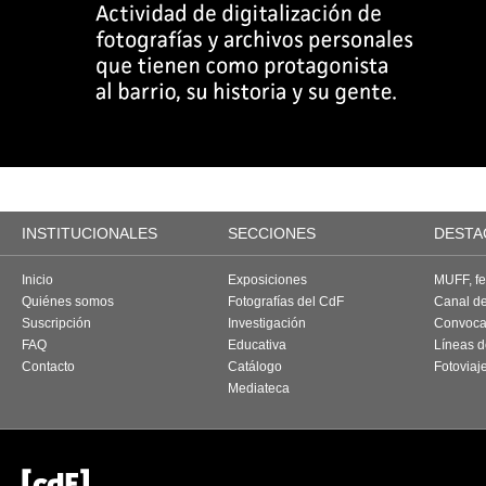
INSTITUCIONALES
SECCIONES
DESTA
Inicio
Exposiciones
MUFF, fes
Quiénes somos
Fotografías del CdF
Canal d
Suscripción
Investigación
Convoca
FAQ
Educativa
Líneas d
Contacto
Catálogo
Fotoviaj
Mediateca