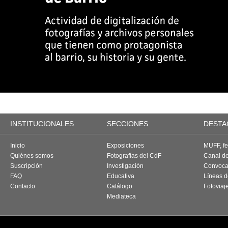
INSTITUCIONALES
SECCIONES
DESTA
Inicio
Exposiciones
MUFF, fes
Quiénes somos
Fotografías del CdF
Canal d
Suscripción
Investigación
Convoca
FAQ
Educativa
Líneas d
Contacto
Catálogo
Fotoviaj
Mediateca