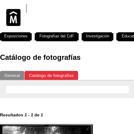
Exposiciones
Fotografías del CdF
Investigación
Educat
Catálogo de fotografías
General
Catálogo de fotografías
Resultados
1
-
1
de
1