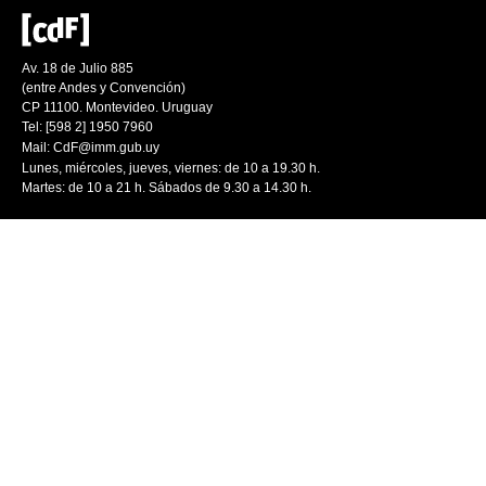
Av. 18 de Julio 885
(entre Andes y Convención)
CP 11100. Montevideo. Uruguay
Tel: [598 2] 1950 7960
Mail:
CdF@imm.gub.uy
Lunes, miércoles, jueves, viernes: de 10 a 19.30 h.
Martes: de 10 a 21 h. Sábados de 9.30 a 14.30 h.