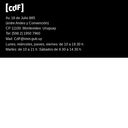
Av. 18 de Julio 885
(entre Andes y Convención)
CP 11100. Montevideo. Uruguay
Tel: [598 2] 1950 7960
Mail:
CdF@imm.gub.uy
Lunes, miércoles, jueves, viernes: de 10 a 19.30 h.
Martes: de 10 a 21 h. Sábados de 9.30 a 14.30 h.