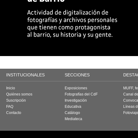
INSTITUCIONALES
SECCIONES
DESTA
Inicio
Exposiciones
MUFF, fes
Quiénes somos
Fotografías del CdF
Canal d
Suscripción
Investigación
Convoca
FAQ
Educativa
Líneas d
Contacto
Catálogo
Fotoviaj
Mediateca