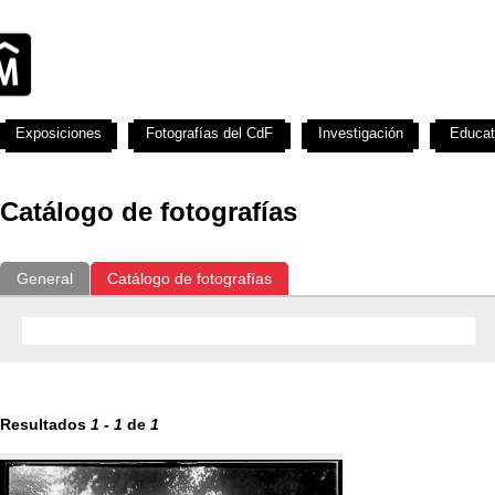
Exposiciones
Fotografías del CdF
Investigación
Educat
Catálogo de fotografías
General
Catálogo de fotografías
Resultados
1
-
1
de
1