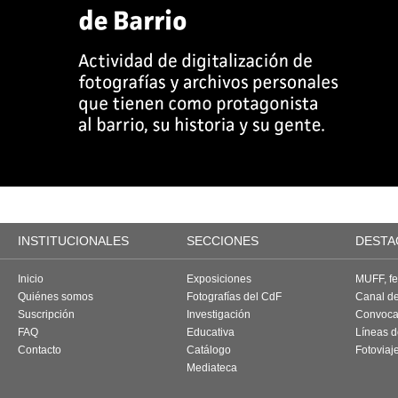
INSTITUCIONALES
SECCIONES
DESTA
Inicio
Exposiciones
MUFF, fes
Quiénes somos
Fotografías del CdF
Canal d
Suscripción
Investigación
Convoca
FAQ
Educativa
Líneas d
Contacto
Catálogo
Fotoviaj
Mediateca