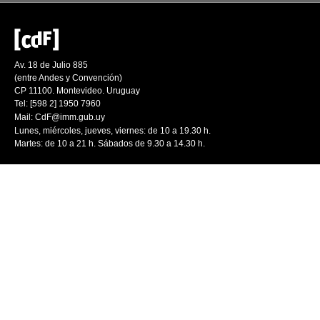
Av. 18 de Julio 885
(entre Andes y Convención)
CP 11100. Montevideo. Uruguay
Tel: [598 2] 1950 7960
Mail:
CdF@imm.gub.uy
Lunes, miércoles, jueves, viernes: de 10 a 19.30 h.
Martes: de 10 a 21 h. Sábados de 9.30 a 14.30 h.