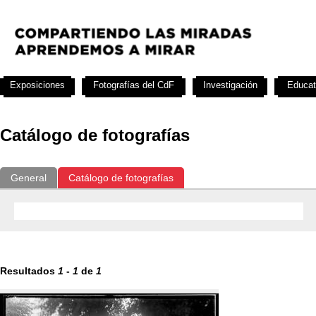
Exposiciones
Fotografías del CdF
Investigación
Educat
Catálogo de fotografías
General
Catálogo de fotografías
Resultados
1
-
1
de
1