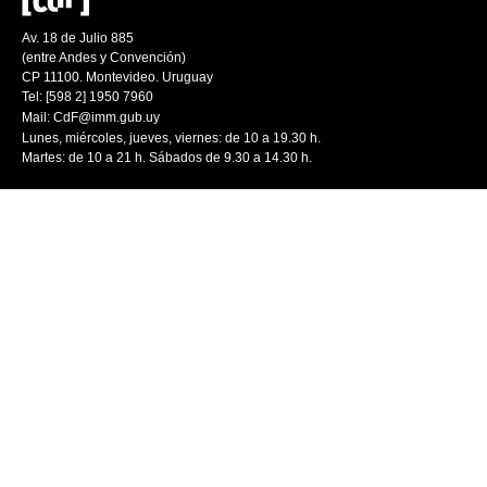
Av. 18 de Julio 885
(entre Andes y Convención)
CP 11100. Montevideo. Uruguay
Tel: [598 2] 1950 7960
Mail:
CdF@imm.gub.uy
Lunes, miércoles, jueves, viernes: de 10 a 19.30 h.
Martes: de 10 a 21 h. Sábados de 9.30 a 14.30 h.