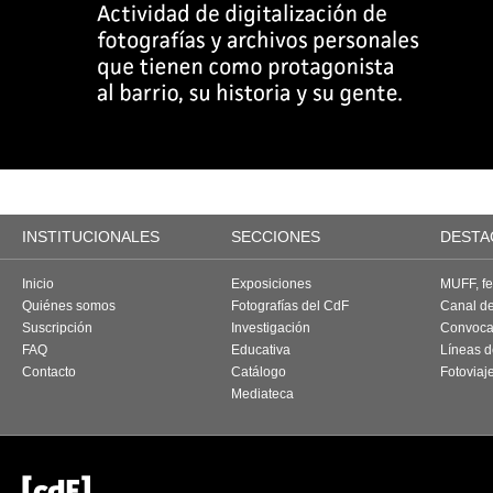
INSTITUCIONALES
SECCIONES
DESTA
Inicio
Exposiciones
MUFF, fes
Quiénes somos
Fotografías del CdF
Canal d
Suscripción
Investigación
Convoca
FAQ
Educativa
Líneas d
Contacto
Catálogo
Fotoviaj
Mediateca