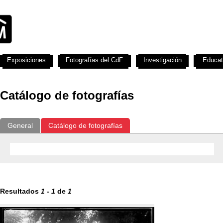
Exposiciones
Fotografías del CdF
Investigación
Educat
Catálogo de fotografías
General
Catálogo de fotografías
Resultados
1
-
1
de
1