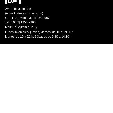
Av. 18 de Julio 885
(entre Andes y Convención)
CP 11100. Montevideo. Uruguay
Tel: [598 2] 1950 7960
Mail:
CdF@imm.gub.uy
Lunes, miércoles, jueves, viernes: de 10 a 19.30 h.
Martes: de 10 a 21 h. Sábados de 9.30 a 14.30 h.