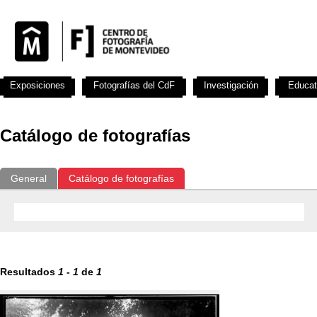
Exposiciones
Fotografías del CdF
Investigación
Educat
Catálogo de fotografías
General
Catálogo de fotografías
Resultados
1
-
1
de
1