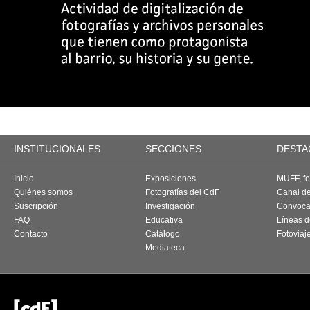
INSTITUCIONALES
SECCIONES
DESTA
Inicio
Exposiciones
MUFF, fes
Quiénes somos
Fotografías del CdF
Canal d
Suscripción
Investigación
Convoca
FAQ
Educativa
Líneas d
Contacto
Catálogo
Fotoviaj
Mediateca