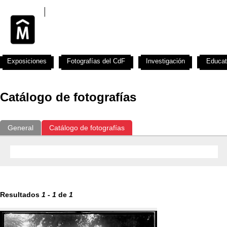
Exposiciones
Fotografías del CdF
Investigación
Educat
Catálogo de fotografías
General
Catálogo de fotografías
Resultados
1
-
1
de
1