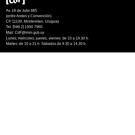
Av. 18 de Julio 885
(entre Andes y Convención)
CP 11100. Montevideo. Uruguay
Tel: [598 2] 1950 7960
Mail:
CdF@imm.gub.uy
Lunes, miércoles, jueves, viernes: de 10 a 19.30 h.
Martes: de 10 a 21 h. Sábados de 9.30 a 14.30 h.