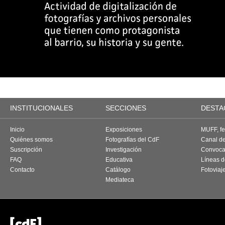
INSTITUCIONALES
SECCIONES
DESTA
Inicio
Exposiciones
MUFF, fes
Quiénes somos
Fotografías del CdF
Canal d
Suscripción
Investigación
Convoca
FAQ
Educativa
Líneas d
Contacto
Catálogo
Fotoviaj
Mediateca