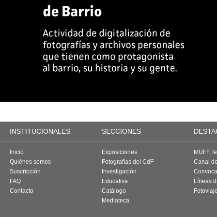
INSTITUCIONALES
SECCIONES
DESTA
Inicio
Exposiciones
MUFF, fes
Quiénes somos
Fotografías del CdF
Canal d
Suscripción
Investigación
Convoca
FAQ
Educativa
Líneas d
Contacto
Catálogo
Fotoviaj
Mediateca