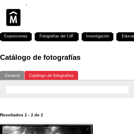
Exposiciones
Fotografías del CdF
Investigación
Educat
Catálogo de fotografías
General
Catálogo de fotografías
Resultados
1
-
1
de
1