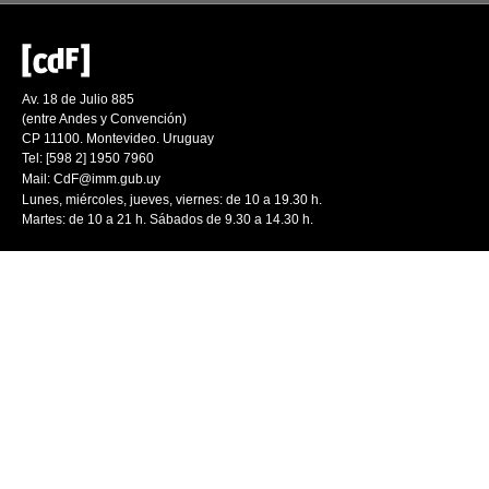
Av. 18 de Julio 885
(entre Andes y Convención)
CP 11100. Montevideo. Uruguay
Tel: [598 2] 1950 7960
Mail:
CdF@imm.gub.uy
Lunes, miércoles, jueves, viernes: de 10 a 19.30 h.
Martes: de 10 a 21 h. Sábados de 9.30 a 14.30 h.