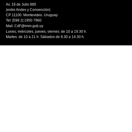
Av. 18 de Julio 885
(entre Andes y Convención)
CP 11100. Montevideo. Uruguay
Tel: [598 2] 1950 7960
Mail:
CdF@imm.gub.uy
Lunes, miércoles, jueves, viernes: de 10 a 19.30 h.
Martes: de 10 a 21 h. Sábados de 9.30 a 14.30 h.