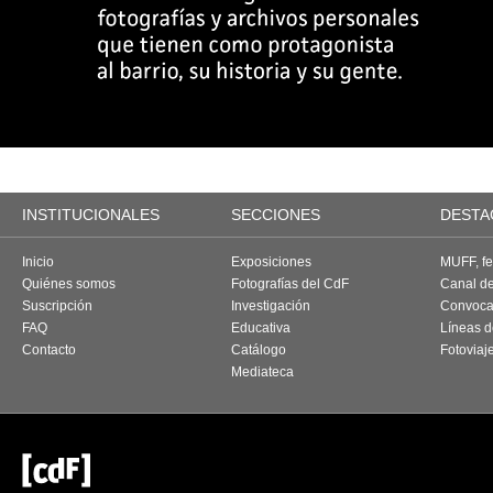
INSTITUCIONALES
SECCIONES
DESTA
Inicio
Exposiciones
MUFF, fes
Quiénes somos
Fotografías del CdF
Canal d
Suscripción
Investigación
Convoca
FAQ
Educativa
Líneas d
Contacto
Catálogo
Fotoviaj
Mediateca