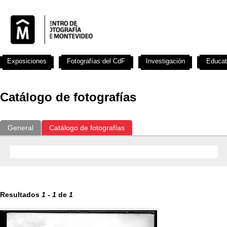
Exposiciones
Fotografías del CdF
Investigación
Educat
Catálogo de fotografías
General
Catálogo de fotografías
Resultados
1
-
1
de
1