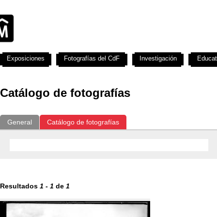
Exposiciones
Fotografías del CdF
Investigación
Educat
Catálogo de fotografías
General
Catálogo de fotografías
Resultados
1
-
1
de
1