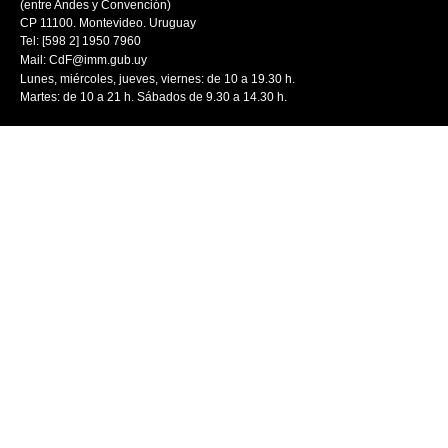
(entre Andes y Convención)
CP 11100. Montevideo. Uruguay
Tel: [598 2] 1950 7960
Mail:
CdF@imm.gub.uy
Lunes, miércoles, jueves, viernes: de 10 a 19.30 h.
Martes: de 10 a 21 h. Sábados de 9.30 a 14.30 h.