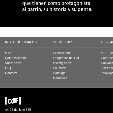
INSTITUCIONALES
SECCIONES
DESTA
Inicio
Exposiciones
MUFF, fes
Quiénes somos
Fotografías del CdF
Canal d
Suscripción
Investigación
Convoca
FAQ
Educativa
Líneas d
Contacto
Catálogo
Fotoviaj
Mediateca
Av. 18 de Julio 885