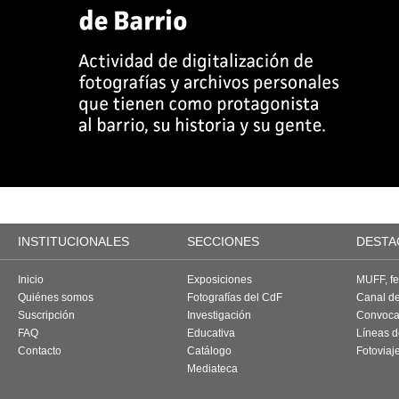
INSTITUCIONALES
SECCIONES
DESTA
Inicio
Exposiciones
MUFF, fes
Quiénes somos
Fotografías del CdF
Canal d
Suscripción
Investigación
Convoca
FAQ
Educativa
Líneas d
Contacto
Catálogo
Fotoviaj
Mediateca