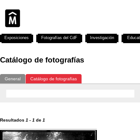
Exposiciones
Fotografías del CdF
Investigación
Educat
Catálogo de fotografías
General
Catálogo de fotografías
Resultados
1
-
1
de
1