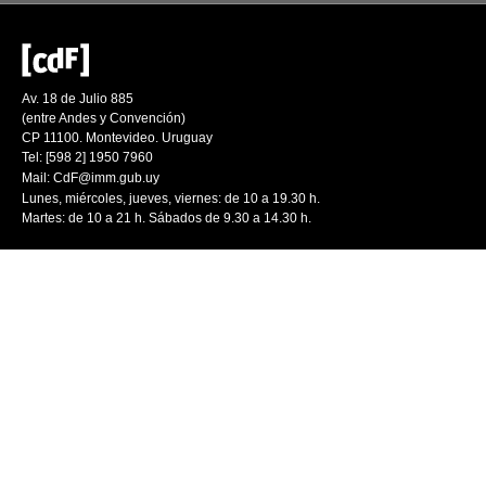
Av. 18 de Julio 885
(entre Andes y Convención)
CP 11100. Montevideo. Uruguay
Tel: [598 2] 1950 7960
Mail:
CdF@imm.gub.uy
Lunes, miércoles, jueves, viernes: de 10 a 19.30 h.
Martes: de 10 a 21 h. Sábados de 9.30 a 14.30 h.