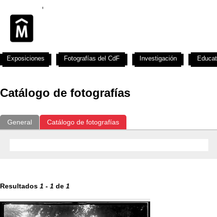
Exposiciones
Fotografías del CdF
Investigación
Educat
Catálogo de fotografías
General
Catálogo de fotografías
Resultados
1
-
1
de
1