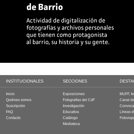
INSTITUCIONALES
SECCIONES
DESTA
Inicio
Exposiciones
MUFF, fes
Quiénes somos
Fotografías del CdF
Canal d
Suscripción
Investigación
Convoca
FAQ
Educativa
Líneas d
Contacto
Catálogo
Fotoviaj
Mediateca