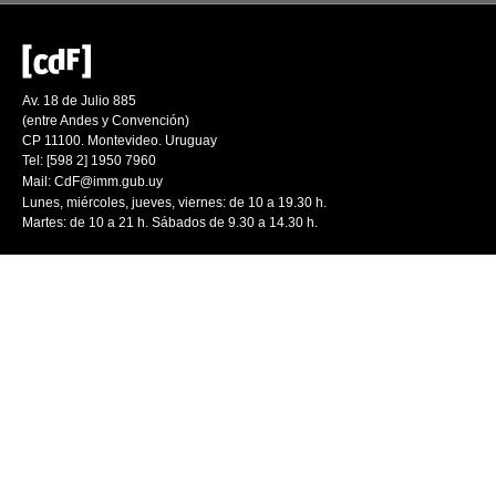
Av. 18 de Julio 885
(entre Andes y Convención)
CP 11100. Montevideo. Uruguay
Tel: [598 2] 1950 7960
Mail:
CdF@imm.gub.uy
Lunes, miércoles, jueves, viernes: de 10 a 19.30 h.
Martes: de 10 a 21 h. Sábados de 9.30 a 14.30 h.