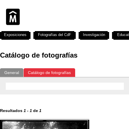
Exposiciones
Fotografías del CdF
Investigación
Educat
Catálogo de fotografías
General
Catálogo de fotografías
Resultados
1
-
1
de
1