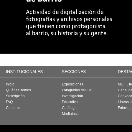
INSTITUCIONALES
SECCIONES
DESTA
Inicio
Exposiciones
MUFF, fes
Quiénes somos
Fotografías del CdF
Canal d
Suscripción
Investigación
Convoca
FAQ
Educativa
Líneas d
Contacto
Catálogo
Fotoviaj
Mediateca