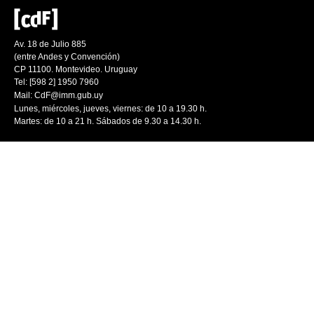
Av. 18 de Julio 885
(entre Andes y Convención)
CP 11100. Montevideo. Uruguay
Tel: [598 2] 1950 7960
Mail:
CdF@imm.gub.uy
Lunes, miércoles, jueves, viernes: de 10 a 19.30 h.
Martes: de 10 a 21 h. Sábados de 9.30 a 14.30 h.