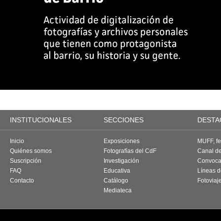
INSTITUCIONALES
SECCIONES
DESTA
Inicio
Exposiciones
MUFF, fes
Quiénes somos
Fotografías del CdF
Canal d
Suscripción
Investigación
Convoca
FAQ
Educativa
Líneas d
Contacto
Catálogo
Fotoviaj
Mediateca