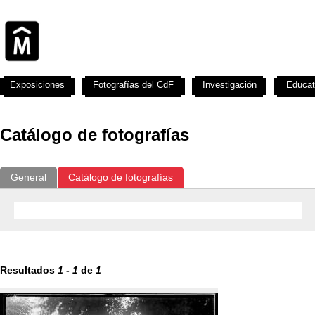
Exposiciones
Fotografías del CdF
Investigación
Educat
Catálogo de fotografías
General
Catálogo de fotografías
Resultados
1
-
1
de
1