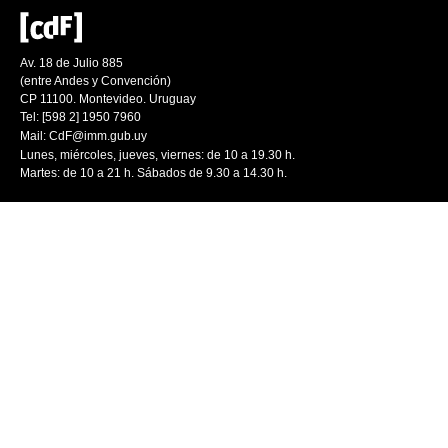
Av. 18 de Julio 885
(entre Andes y Convención)
CP 11100. Montevideo. Uruguay
Tel: [598 2] 1950 7960
Mail:
CdF@imm.gub.uy
Lunes, miércoles, jueves, viernes: de 10 a 19.30 h.
Martes: de 10 a 21 h. Sábados de 9.30 a 14.30 h.