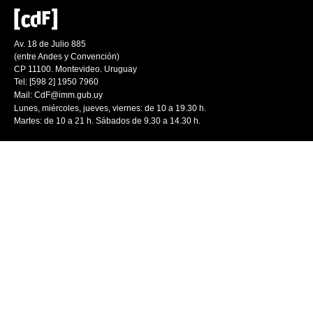
Av. 18 de Julio 885
(entre Andes y Convención)
CP 11100. Montevideo. Uruguay
Tel: [598 2] 1950 7960
Mail:
CdF@imm.gub.uy
Lunes, miércoles, jueves, viernes: de 10 a 19.30 h.
Martes: de 10 a 21 h. Sábados de 9.30 a 14.30 h.