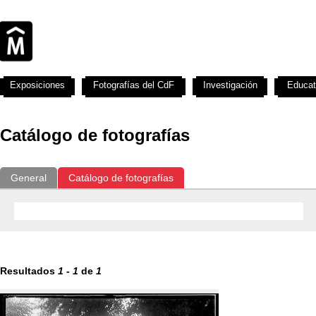
Exposiciones
Fotografías del CdF
Investigación
Educat
Catálogo de fotografías
General
Catálogo de fotografías
Resultados
1
-
1
de
1