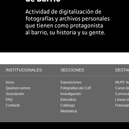
INSTITUCIONALES
SECCIONES
DESTA
Inicio
Exposiciones
MUFF, fes
Quiénes somos
Fotografías del CdF
Canal d
Suscripción
Investigación
Convoca
FAQ
Educativa
Líneas d
Contacto
Catálogo
Fotoviaj
Mediateca