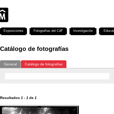
Exposiciones
Fotografías del CdF
Investigación
Educat
Catálogo de fotografías
General
Catálogo de fotografías
Resultados
1
-
1
de
1