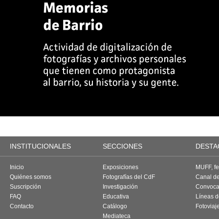
INSTITUCIONALES
SECCIONES
DESTA
Inicio
Exposiciones
MUFF, fes
Quiénes somos
Fotografías del CdF
Canal d
Suscripción
Investigación
Convoca
FAQ
Educativa
Líneas d
Contacto
Catálogo
Fotoviaj
Mediateca