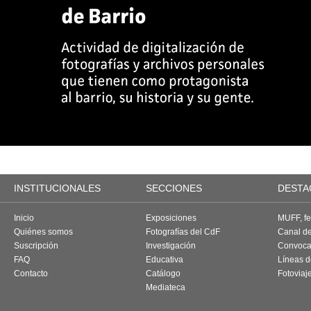
INSTITUCIONALES
SECCIONES
DESTA
Inicio
Exposiciones
MUFF, fes
Quiénes somos
Fotografías del CdF
Canal d
Suscripción
Investigación
Convoca
FAQ
Educativa
Líneas d
Contacto
Catálogo
Fotoviaj
Mediateca