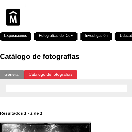
Exposiciones
Fotografías del CdF
Investigación
Educat
Catálogo de fotografías
General
Catálogo de fotografías
Resultados
1
-
1
de
1