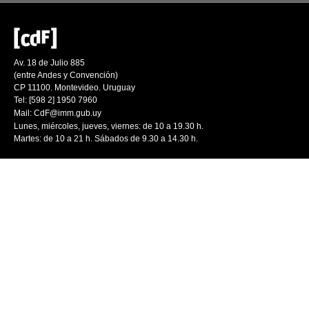
Av. 18 de Julio 885
(entre Andes y Convención)
CP 11100. Montevideo. Uruguay
Tel: [598 2] 1950 7960
Mail:
CdF@imm.gub.uy
Lunes, miércoles, jueves, viernes: de 10 a 19.30 h.
Martes: de 10 a 21 h. Sábados de 9.30 a 14.30 h.