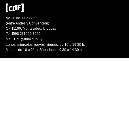
Av. 18 de Julio 885
(entre Andes y Convención)
CP 11100. Montevideo. Uruguay
Tel: [598 2] 1950 7960
Mail:
CdF@imm.gub.uy
Lunes, miércoles, jueves, viernes: de 10 a 19.30 h.
Martes: de 10 a 21 h. Sábados de 9.30 a 14.30 h.