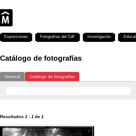
Exposiciones
Fotografías del CdF
Investigación
Educat
Catálogo de fotografías
General
Catálogo de fotografías
Resultados
1
-
1
de
1