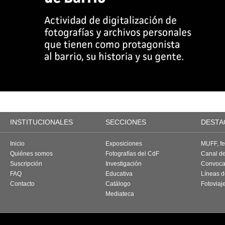
INSTITUCIONALES
SECCIONES
DESTA
Inicio
Exposiciones
MUFF, fes
Quiénes somos
Fotografías del CdF
Canal d
Suscripción
Investigación
Convoca
FAQ
Educativa
Líneas d
Contacto
Catálogo
Fotoviaj
Mediateca