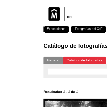
Exposiciones
Fotografías del CdF
Catálogo de fotografía
General
Catálogo de fotografías
Resultados
1
-
1
de
1