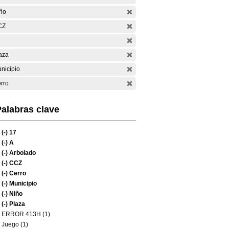
ño
CZ
aza
nicipio
rro
alabras clave
(-)
17
(-)
A
(-)
Arbolado
(-)
CCZ
(-)
Cerro
(-)
Municipio
(-)
Niño
(-)
Plaza
ERROR 413H (1)
Juego (1)