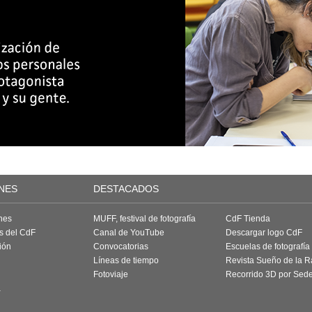
NES
DESTACADOS
nes
MUFF, festival de fotografía
CdF Tienda
as del CdF
Canal de YouTube
Descargar logo CdF
ión
Convocatorias
Escuelas de fotografía
Líneas de tiempo
Revista Sueño de la 
Fotoviaje
Recorrido 3D por Sed
a