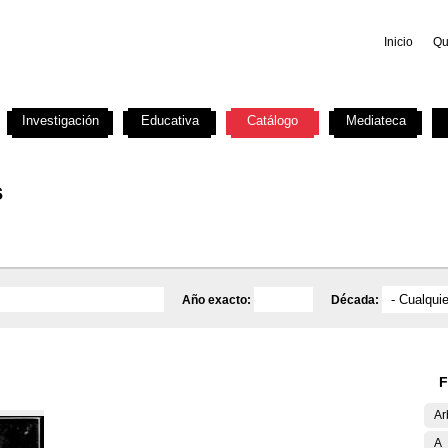
Inicio
Qu
Investigación
Educativa
Catálogo
Mediateca
s
Año exacto:
Década:
F
Ar
A