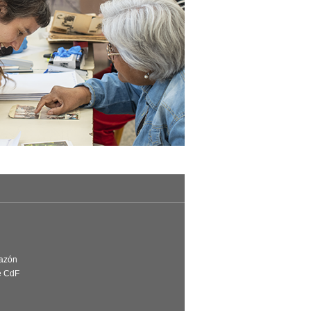
Razón
e CdF