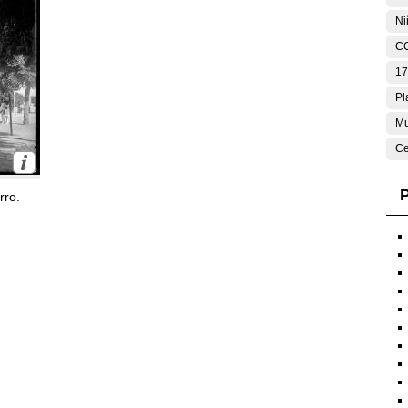
Ni
C
17
Pl
Mu
Ce
P
rro.