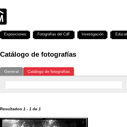
Exposiciones
Fotografías del CdF
Investigación
Educat
Catálogo de fotografías
General
Catálogo de fotografías
Resultados
1
-
1
de
1