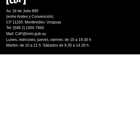
Av. 18 de Julio 885
(entre Andes y Convención)
CP 11100. Montevideo. Uruguay
Tel: [598 2] 1950 7960
Mail:
CdF@imm.gub.uy
Lunes, miércoles, jueves, viernes: de 10 a 19.30 h.
Martes: de 10 a 21 h. Sábados de 9.30 a 14.30 h.