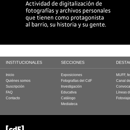
INSTITUCIONALES
SECCIONES
DESTA
Inicio
Exposiciones
MUFF, fes
Quiénes somos
Fotografías del CdF
Canal d
Suscripción
Investigación
Convoca
FAQ
Educativa
Líneas d
Contacto
Catálogo
Fotoviaj
Mediateca