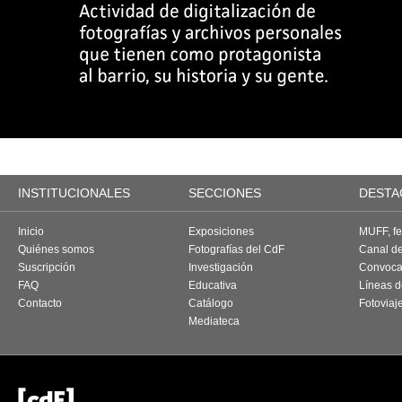
INSTITUCIONALES
SECCIONES
DESTA
Inicio
Exposiciones
MUFF, fes
Quiénes somos
Fotografías del CdF
Canal d
Suscripción
Investigación
Convoca
FAQ
Educativa
Líneas d
Contacto
Catálogo
Fotoviaj
Mediateca