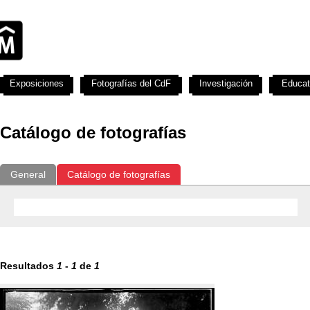
Exposiciones
Fotografías del CdF
Investigación
Educat
Catálogo de fotografías
General
Catálogo de fotografías
Resultados
1
-
1
de
1