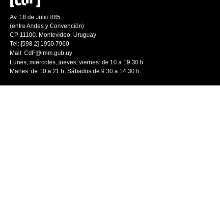
Av. 18 de Julio 885
(entre Andes y Convención)
CP 11100. Montevideo. Uruguay
Tel: [598 2] 1950 7960
Mail:
CdF@imm.gub.uy
Lunes, miércoles, jueves, viernes: de 10 a 19.30 h.
Martes: de 10 a 21 h. Sábados de 9.30 a 14.30 h.