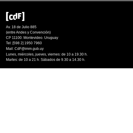
Av. 18 de Julio 885
(entre Andes y Convención)
CP 11100. Montevideo. Uruguay
Tel: [598 2] 1950 7960
Mail:
CdF@imm.gub.uy
Lunes, miércoles, jueves, viernes: de 10 a 19.30 h.
Martes: de 10 a 21 h. Sábados de 9.30 a 14.30 h.