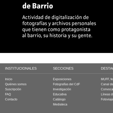
INSTITUCIONALES
SECCIONES
DESTA
Inicio
Exposiciones
MUFF, fes
Quiénes somos
Fotografías del CdF
Canal d
Suscripción
Investigación
Convoca
FAQ
Educativa
Líneas d
Contacto
Catálogo
Fotoviaj
Mediateca