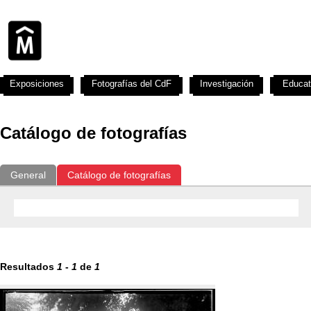
Exposiciones
Fotografías del CdF
Investigación
Educat
Catálogo de fotografías
General
Catálogo de fotografías
Resultados
1
-
1
de
1