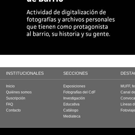
INSTITUCIONALES
SECCIONES
DESTA
Inicio
Exposiciones
MUFF, fes
Quiénes somos
Fotografías del CdF
Canal d
Suscripción
Investigación
Convoca
FAQ
Educativa
Líneas d
Contacto
Catálogo
Fotoviaj
Mediateca