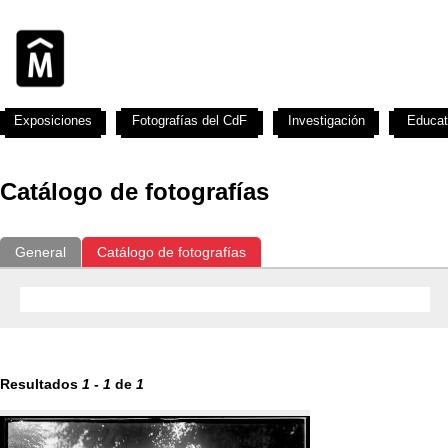
Exposiciones
Fotografías del CdF
Investigación
Educat
Catálogo de fotografías
General
Catálogo de fotografías
Resultados
1
-
1
de
1