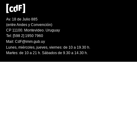
Av. 18 de Julio 885
(entre Andes y Convención)
CP 11100. Montevideo. Uruguay
Tel: [598 2] 1950 7960
Mail:
CdF@imm.gub.uy
Lunes, miércoles, jueves, viernes: de 10 a 19.30 h.
Martes: de 10 a 21 h. Sábados de 9.30 a 14.30 h.