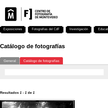
Exposiciones
Fotografías del CdF
Investigación
Educat
Catálogo de fotografías
General
Catálogo de fotografías
Resultados
1
-
1
de
1