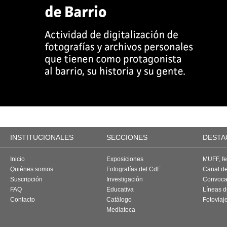
INSTITUCIONALES
SECCIONES
DESTA
Inicio
Exposiciones
MUFF, fes
Quiénes somos
Fotografías del CdF
Canal d
Suscripción
Investigación
Convoca
FAQ
Educativa
Líneas d
Contacto
Catálogo
Fotoviaj
Mediateca