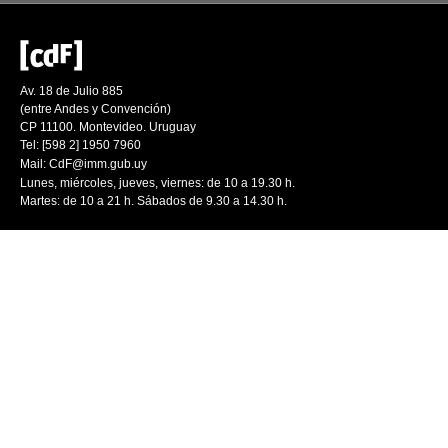
Av. 18 de Julio 885
(entre Andes y Convención)
CP 11100. Montevideo. Uruguay
Tel: [598 2] 1950 7960
Mail:
CdF@imm.gub.uy
Lunes, miércoles, jueves, viernes: de 10 a 19.30 h.
Martes: de 10 a 21 h. Sábados de 9.30 a 14.30 h.