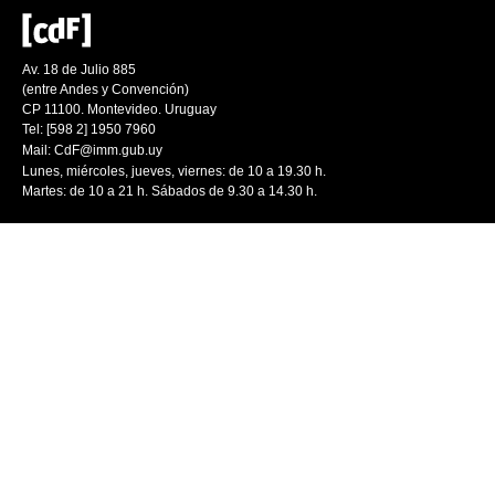
Av. 18 de Julio 885
(entre Andes y Convención)
CP 11100. Montevideo. Uruguay
Tel: [598 2] 1950 7960
Mail:
CdF@imm.gub.uy
Lunes, miércoles, jueves, viernes: de 10 a 19.30 h.
Martes: de 10 a 21 h. Sábados de 9.30 a 14.30 h.