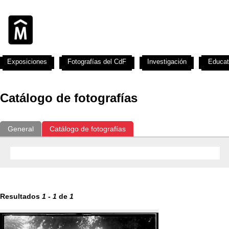
Exposiciones
Fotografías del CdF
Investigación
Educat
Catálogo de fotografías
General
Catálogo de fotografías
Resultados
1
-
1
de
1