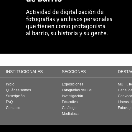
INSTITUCIONALES
SECCIONES
DESTA
Inicio
Exposiciones
MUFF, fes
Quiénes somos
Fotografías del CdF
Canal d
Suscripción
Investigación
Convoca
FAQ
Educativa
Líneas d
Contacto
Catálogo
Fotoviaj
Mediateca