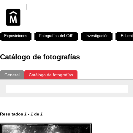
Exposiciones
Fotografías del CdF
Investigación
Educat
Catálogo de fotografías
General
Catálogo de fotografías
Resultados
1
-
1
de
1