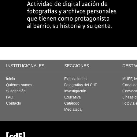
INSTITUCIONALES
SECCIONES
DESTA
Inicio
Exposiciones
MUFF, fes
Quiénes somos
Fotografías del CdF
Canal d
Suscripción
Investigación
Convoca
FAQ
Educativa
Líneas d
Contacto
Catálogo
Fotoviaj
Mediateca