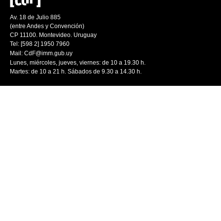
Av. 18 de Julio 885
(entre Andes y Convención)
CP 11100. Montevideo. Uruguay
Tel: [598 2] 1950 7960
Mail:
CdF@imm.gub.uy
Lunes, miércoles, jueves, viernes: de 10 a 19.30 h.
Martes: de 10 a 21 h. Sábados de 9.30 a 14.30 h.