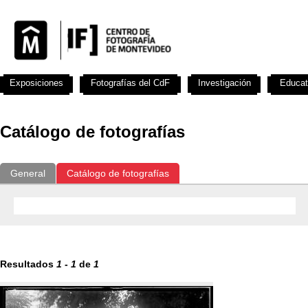
Exposiciones
Fotografías del CdF
Investigación
Educat
Catálogo de fotografías
General
Catálogo de fotografías
Resultados
1
-
1
de
1