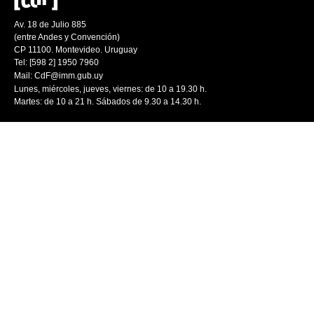
Av. 18 de Julio 885
(entre Andes y Convención)
CP 11100. Montevideo. Uruguay
Tel: [598 2] 1950 7960
Mail:
CdF@imm.gub.uy
Lunes, miércoles, jueves, viernes: de 10 a 19.30 h.
Martes: de 10 a 21 h. Sábados de 9.30 a 14.30 h.