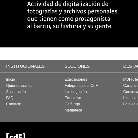
INSTITUCIONALES
SECCIONES
DESTA
Inicio
Exposiciones
MUFF, fes
Quiénes somos
Fotografías del CdF
Canal d
Suscripción
Investigación
Convoca
FAQ
Educativa
Líneas d
Contacto
Catálogo
Fotoviaj
Mediateca