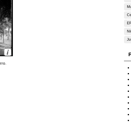
Mu
Ce
E
Ni
Ju
P
rro.