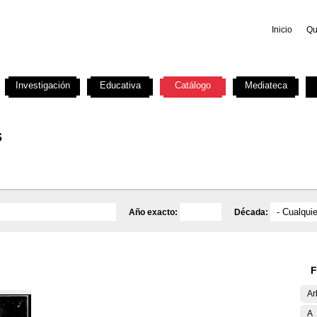
Inicio
Qu
Investigación
Educativa
Catálogo
Mediateca
s
Año exacto:
Década:
F
Ar
A