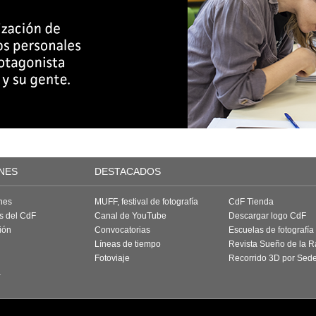
NES
DESTACADOS
nes
MUFF, festival de fotografía
CdF Tienda
as del CdF
Canal de YouTube
Descargar logo CdF
ión
Convocatorias
Escuelas de fotografía
Líneas de tiempo
Revista Sueño de la 
Fotoviaje
Recorrido 3D por Sed
a