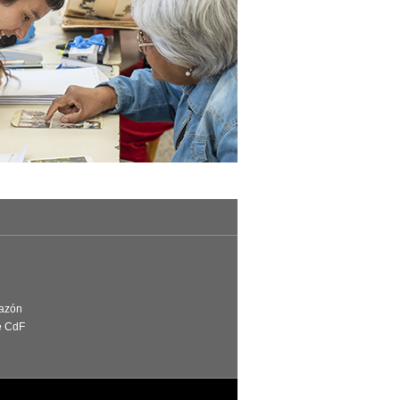
Razón
e CdF