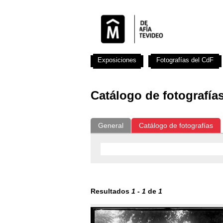
Exposiciones
Fotografías del CdF
Catálogo de fotografía
General
Catálogo de fotografías
Resultados
1
-
1
de
1