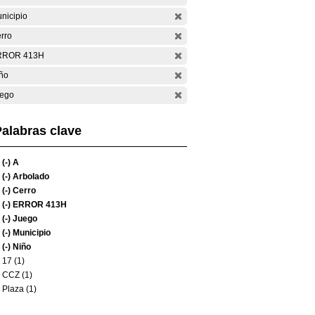
nicipio
rro
RROR 413H
ño
ego
alabras clave
(-)
A
(-)
Arbolado
(-)
Cerro
(-)
ERROR 413H
(-)
Juego
(-)
Municipio
(-)
Niño
17 (1)
CCZ (1)
Plaza (1)