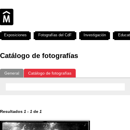
Exposiciones
Fotografías del CdF
Investigación
Educat
Catálogo de fotografías
General
Catálogo de fotografías
Resultados
1
-
1
de
1