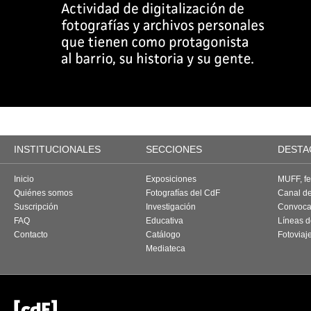
INSTITUCIONALES
SECCIONES
DESTA
Inicio
Exposiciones
MUFF, fes
Quiénes somos
Fotografías del CdF
Canal d
Suscripción
Investigación
Convoca
FAQ
Educativa
Líneas d
Contacto
Catálogo
Fotoviaj
Mediateca