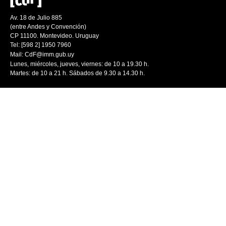
Av. 18 de Julio 885
(entre Andes y Convención)
CP 11100. Montevideo. Uruguay
Tel: [598 2] 1950 7960
Mail:
CdF@imm.gub.uy
Lunes, miércoles, jueves, viernes: de 10 a 19.30 h.
Martes: de 10 a 21 h. Sábados de 9.30 a 14.30 h.