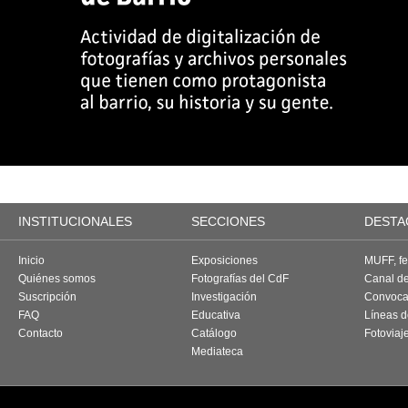
INSTITUCIONALES
SECCIONES
DESTA
Inicio
Exposiciones
MUFF, fes
Quiénes somos
Fotografías del CdF
Canal d
Suscripción
Investigación
Convoca
FAQ
Educativa
Líneas d
Contacto
Catálogo
Fotoviaj
Mediateca