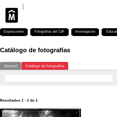
Exposiciones
Fotografías del CdF
Investigación
Educat
Catálogo de fotografías
General
Catálogo de fotografías
Resultados
1
-
1
de
1