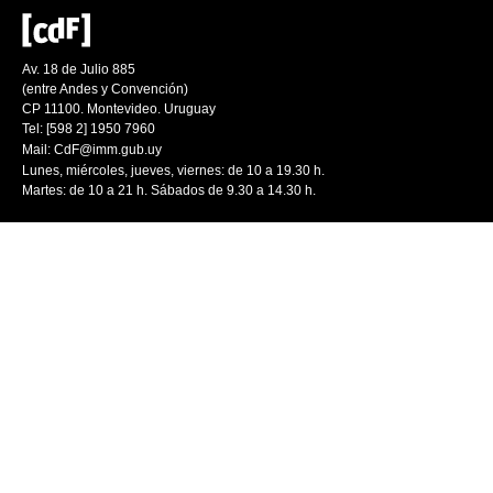
Av. 18 de Julio 885
(entre Andes y Convención)
CP 11100. Montevideo. Uruguay
Tel: [598 2] 1950 7960
Mail:
CdF@imm.gub.uy
Lunes, miércoles, jueves, viernes: de 10 a 19.30 h.
Martes: de 10 a 21 h. Sábados de 9.30 a 14.30 h.