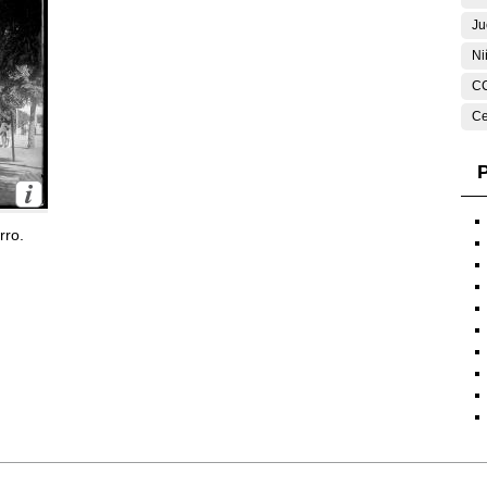
Ju
Ni
C
Ce
P
rro.