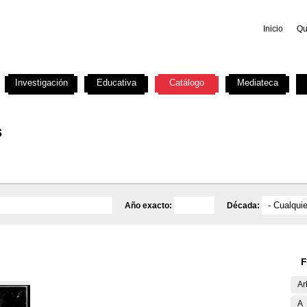
Inicio
Qu
Investigación
Educativa
Catálogo
Mediateca
s
Año exacto:
Década:
F
Ar
A