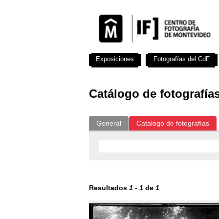
Exposiciones
Fotografías del CdF
Catálogo de fotografía
General
Catálogo de fotografías
Resultados
1
-
1
de
1