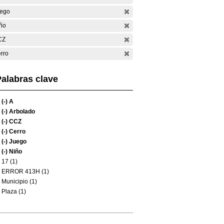
ego
ño
CZ
rro
alabras clave
(-)
A
(-)
Arbolado
(-)
CCZ
(-)
Cerro
(-)
Juego
(-)
Niño
17 (1)
ERROR 413H (1)
Municipio (1)
Plaza (1)