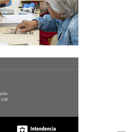
Razón
e CdF