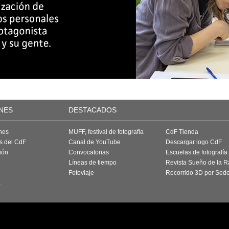
NES
DESTACADOS
nes
MUFF, festival de fotografía
CdF Tienda
as del CdF
Canal de YouTube
Descargar logo CdF
ión
Convocatorias
Escuelas de fotografía
Líneas de tiempo
Revista Sueño de la 
Fotoviaje
Recorrido 3D por Sed
a