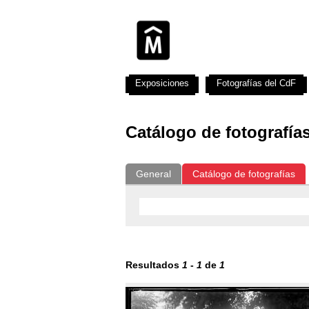
Exposiciones
Fotografías del CdF
Catálogo de fotografía
General
Catálogo de fotografías
Resultados
1
-
1
de
1