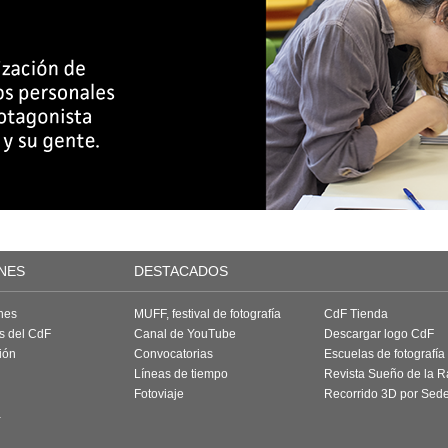
NES
DESTACADOS
nes
MUFF, festival de fotografía
CdF Tienda
as del CdF
Canal de YouTube
Descargar logo CdF
ión
Convocatorias
Escuelas de fotografía
Líneas de tiempo
Revista Sueño de la 
Fotoviaje
Recorrido 3D por Sed
a