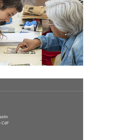
Razón
e CdF