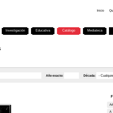
Inicio
Qu
Investigación
Educativa
Catálogo
Mediateca
s
Año exacto:
Década:
F
Ar
A