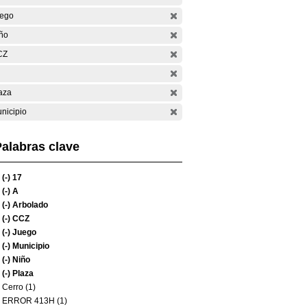
ego
ño
CZ
aza
nicipio
alabras clave
(-)
17
(-)
A
(-)
Arbolado
(-)
CCZ
(-)
Juego
(-)
Municipio
(-)
Niño
(-)
Plaza
Cerro (1)
ERROR 413H (1)