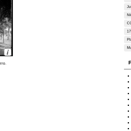
Ju
Ni
C
17
Pl
Mu
P
rro.