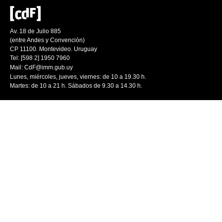
Av. 18 de Julio 885
(entre Andes y Convención)
CP 11100. Montevideo. Uruguay
Tel: [598 2] 1950 7960
Mail:
CdF@imm.gub.uy
Lunes, miércoles, jueves, viernes: de 10 a 19.30 h.
Martes: de 10 a 21 h. Sábados de 9.30 a 14.30 h.