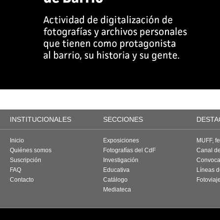
INSTITUCIONALES
SECCIONES
DESTA
Inicio
Exposiciones
MUFF, fes
Quiénes somos
Fotografías del CdF
Canal d
Suscripción
Investigación
Convoca
FAQ
Educativa
Líneas d
Contacto
Catálogo
Fotoviaj
Mediateca