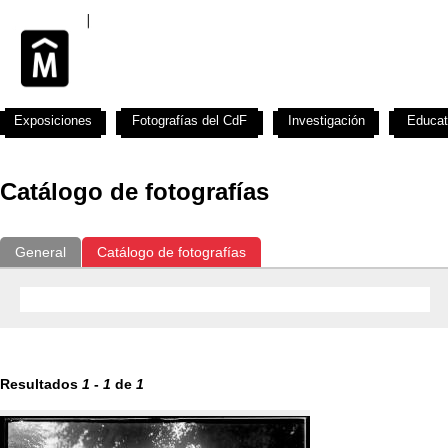
Exposiciones
Fotografías del CdF
Investigación
Educat
Catálogo de fotografías
General
Catálogo de fotografías
Resultados
1
-
1
de
1