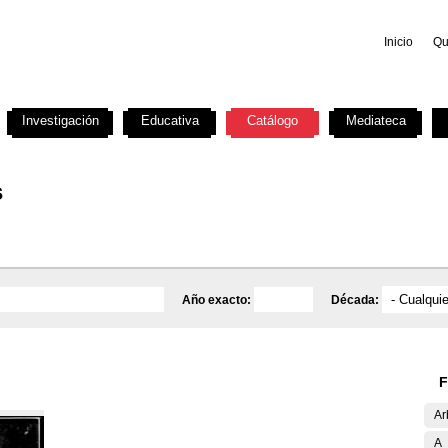
Inicio
Qu
Investigación
Educativa
Catálogo
Mediateca
s
Año exacto:
Década:
F
Ar
A