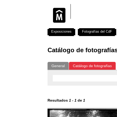
Exposiciones
Fotografías del CdF
Catálogo de fotografía
General
Catálogo de fotografías
Resultados
1
-
1
de
1