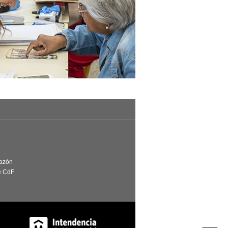
Razón
e CdF