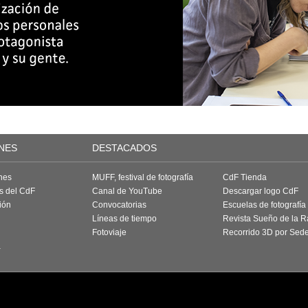
NES
DESTACADOS
nes
MUFF, festival de fotografía
CdF Tienda
as del CdF
Canal de YouTube
Descargar logo CdF
ión
Convocatorias
Escuelas de fotografía
Líneas de tiempo
Revista Sueño de la 
Fotoviaje
Recorrido 3D por Sed
a