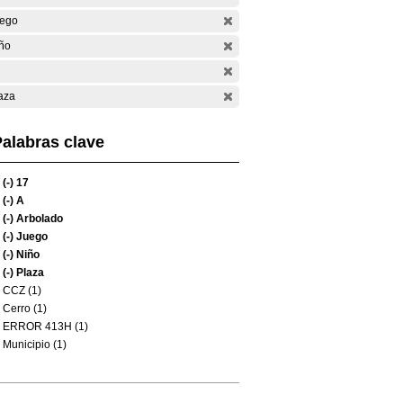
ego
ño
aza
alabras clave
(-)
17
(-)
A
(-)
Arbolado
(-)
Juego
(-)
Niño
(-)
Plaza
CCZ (1)
Cerro (1)
ERROR 413H (1)
Municipio (1)