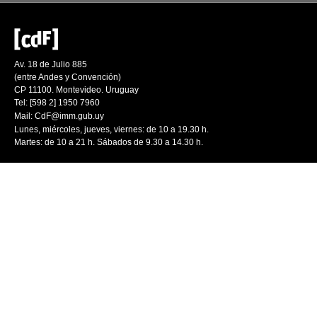
Av. 18 de Julio 885
(entre Andes y Convención)
CP 11100. Montevideo. Uruguay
Tel: [598 2] 1950 7960
Mail:
CdF@imm.gub.uy
Lunes, miércoles, jueves, viernes: de 10 a 19.30 h.
Martes: de 10 a 21 h. Sábados de 9.30 a 14.30 h.