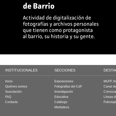
INSTITUCIONALES
SECCIONES
DESTA
Inicio
Exposiciones
MUFF, fes
Quiénes somos
Fotografías del CdF
Canal d
Suscripción
Investigación
Convoca
FAQ
Educativa
Líneas d
Contacto
Catálogo
Fotoviaj
Mediateca