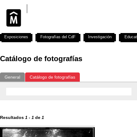
Exposiciones
Fotografías del CdF
Investigación
Educat
Catálogo de fotografías
General
Catálogo de fotografías
Resultados
1
-
1
de
1