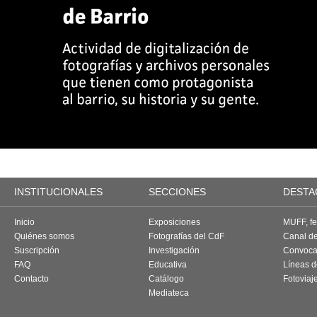
INSTITUCIONALES
SECCIONES
DESTA
Inicio
Exposiciones
MUFF, fes
Quiénes somos
Fotografías del CdF
Canal d
Suscripción
Investigación
Convoca
FAQ
Educativa
Líneas d
Contacto
Catálogo
Fotoviaj
Mediateca