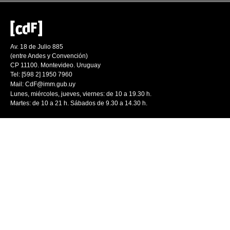
Av. 18 de Julio 885
(entre Andes y Convención)
CP 11100. Montevideo. Uruguay
Tel: [598 2] 1950 7960
Mail:
CdF@imm.gub.uy
Lunes, miércoles, jueves, viernes: de 10 a 19.30 h.
Martes: de 10 a 21 h. Sábados de 9.30 a 14.30 h.