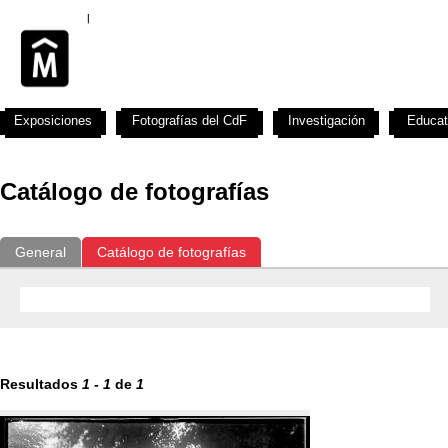
Exposiciones
Fotografías del CdF
Investigación
Educat
Catálogo de fotografías
General
Catálogo de fotografías
Resultados
1
-
1
de
1