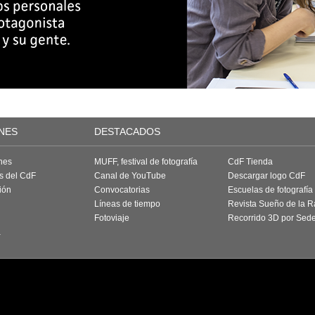
NES
DESTACADOS
nes
MUFF, festival de fotografía
CdF Tienda
as del CdF
Canal de YouTube
Descargar logo CdF
ión
Convocatorias
Escuelas de fotografía
Líneas de tiempo
Revista Sueño de la 
Fotoviaje
Recorrido 3D por Sed
a