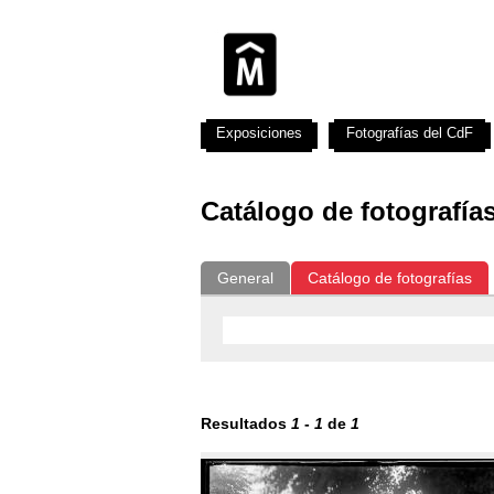
Exposiciones
Fotografías del CdF
Catálogo de fotografía
General
Catálogo de fotografías
Resultados
1
-
1
de
1