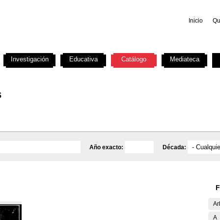
Inicio
Qu
Investigación
Educativa
Catálogo
Mediateca
s
Año exacto:
Década:
F
Ar
A