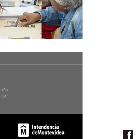
Razón
e CdF