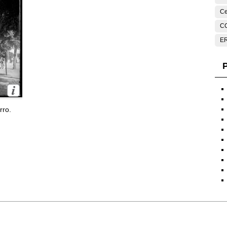
Ce
C
E
P
rro.