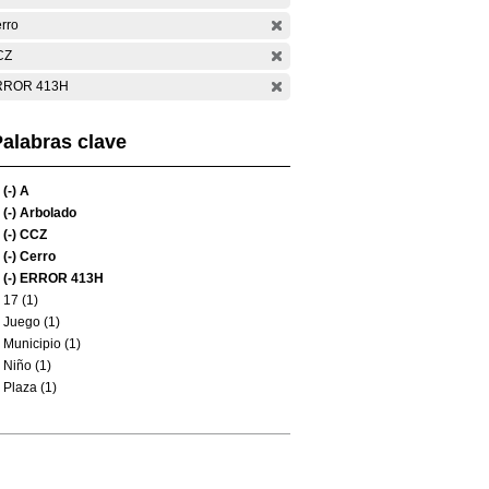
rro
CZ
RROR 413H
alabras clave
(-)
A
(-)
Arbolado
(-)
CCZ
(-)
Cerro
(-)
ERROR 413H
17 (1)
Juego (1)
Municipio (1)
Niño (1)
Plaza (1)