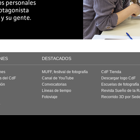
NES
DESTACADOS
nes
MUFF, festival de fotografía
CdF Tienda
as del CdF
Canal de YouTube
Descargar logo CdF
ión
Convocatorias
Escuelas de fotografía
Líneas de tiempo
Revista Sueño de la 
Fotoviaje
Recorrido 3D por Sed
a