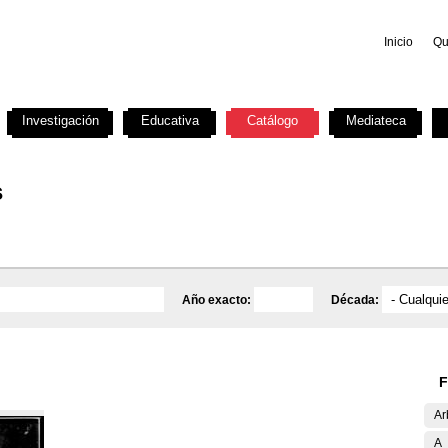
Inicio
Qu
Investigación
Educativa
Catálogo
Mediateca
s
Año exacto:
Década:
F
Ar
A