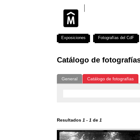
Exposiciones
Fotografías del CdF
Catálogo de fotografía
General
Catálogo de fotografías
Resultados
1
-
1
de
1