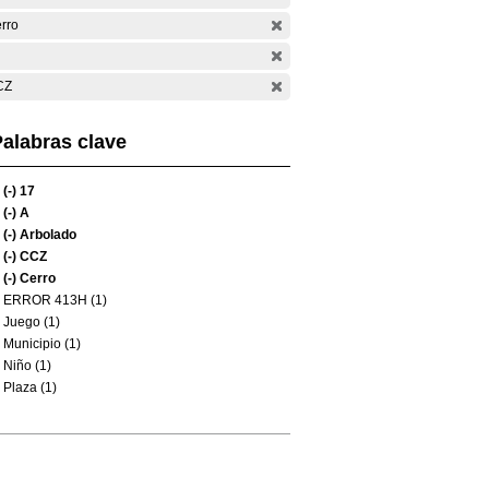
rro
CZ
alabras clave
(-)
17
(-)
A
(-)
Arbolado
(-)
CCZ
(-)
Cerro
ERROR 413H (1)
Juego (1)
Municipio (1)
Niño (1)
Plaza (1)