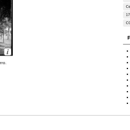
Ce
17
C
P
rro.