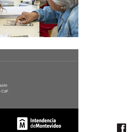
Razón
e CdF