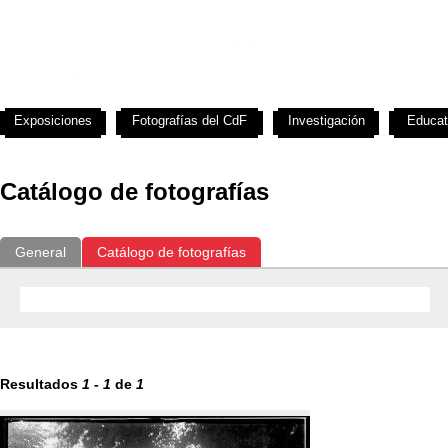
Exposiciones
Fotografías del CdF
Investigación
Educat
Catálogo de fotografías
General
Catálogo de fotografías
Resultados
1
-
1
de
1