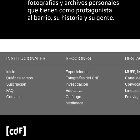
INSTITUCIONALES
SECCIONES
DESTA
Inicio
Exposiciones
MUFF, fes
Quiénes somos
Fotografías del CdF
Canal d
Suscripción
Investigación
Convoca
FAQ
Educativa
Líneas d
Contacto
Catálogo
Fotoviaj
Mediateca