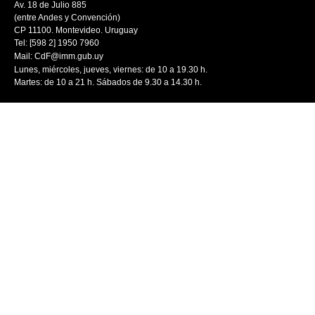
Av. 18 de Julio 885
(entre Andes y Convención)
CP 11100. Montevideo. Uruguay
Tel: [598 2] 1950 7960
Mail:
CdF@imm.gub.uy
Lunes, miércoles, jueves, viernes: de 10 a 19.30 h.
Martes: de 10 a 21 h. Sábados de 9.30 a 14.30 h.