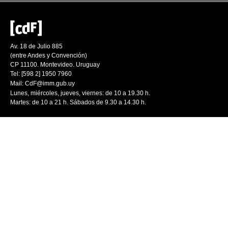
Av. 18 de Julio 885
(entre Andes y Convención)
CP 11100. Montevideo. Uruguay
Tel: [598 2] 1950 7960
Mail:
CdF@imm.gub.uy
Lunes, miércoles, jueves, viernes: de 10 a 19.30 h.
Martes: de 10 a 21 h. Sábados de 9.30 a 14.30 h.