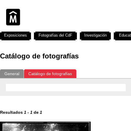
Exposiciones
Fotografías del CdF
Investigación
Educat
Catálogo de fotografías
General
Catálogo de fotografías
Resultados
1
-
1
de
1