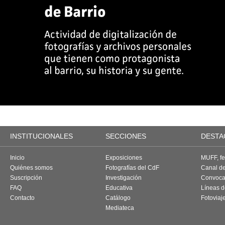
INSTITUCIONALES
SECCIONES
DESTA
Inicio
Exposiciones
MUFF, fes
Quiénes somos
Fotografías del CdF
Canal d
Suscripción
Investigación
Convoca
FAQ
Educativa
Líneas d
Contacto
Catálogo
Fotoviaj
Mediateca