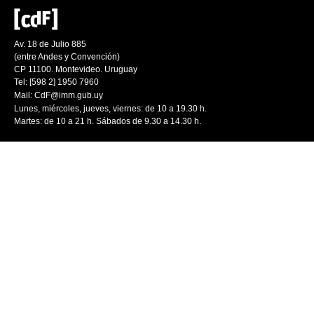
Av. 18 de Julio 885
(entre Andes y Convención)
CP 11100. Montevideo. Uruguay
Tel: [598 2] 1950 7960
Mail:
CdF@imm.gub.uy
Lunes, miércoles, jueves, viernes: de 10 a 19.30 h.
Martes: de 10 a 21 h. Sábados de 9.30 a 14.30 h.