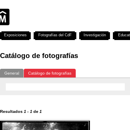
Exposiciones
Fotografías del CdF
Investigación
Educat
Catálogo de fotografías
General
Catálogo de fotografías
Resultados
1
-
1
de
1