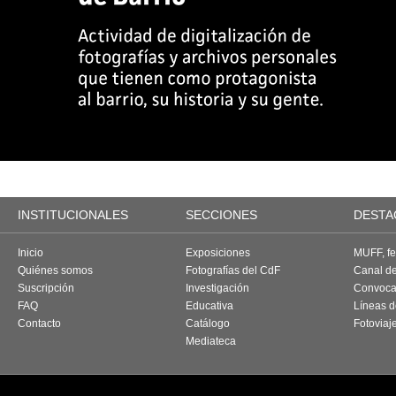
INSTITUCIONALES
SECCIONES
DESTA
Inicio
Exposiciones
MUFF, fes
Quiénes somos
Fotografías del CdF
Canal d
Suscripción
Investigación
Convoca
FAQ
Educativa
Líneas d
Contacto
Catálogo
Fotoviaj
Mediateca