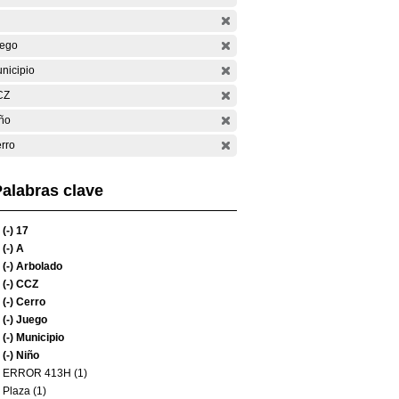
ego
nicipio
CZ
ño
rro
alabras clave
(-)
17
(-)
A
(-)
Arbolado
(-)
CCZ
(-)
Cerro
(-)
Juego
(-)
Municipio
(-)
Niño
ERROR 413H (1)
Plaza (1)