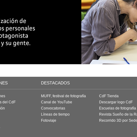
NES
DESTACADOS
nes
MUFF, festival de fotografía
CdF Tienda
as del CdF
Canal de YouTube
Descargar logo CdF
ión
Convocatorias
Escuelas de fotografía
Líneas de tiempo
Revista Sueño de la 
Fotoviaje
Recorrido 3D por Sed
a