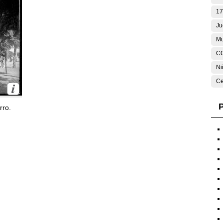
17
Ju
Mu
C
Ni
Ce
P
rro.