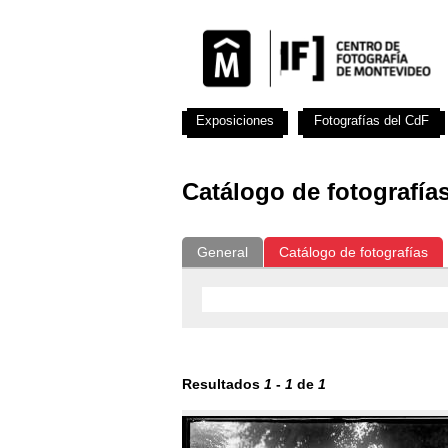
Exposiciones
Fotografías del CdF
Catálogo de fotografía
General
Catálogo de fotografías
Resultados
1
-
1
de
1