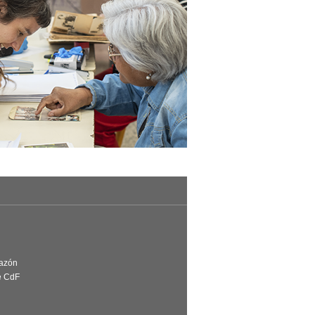
Razón
e CdF