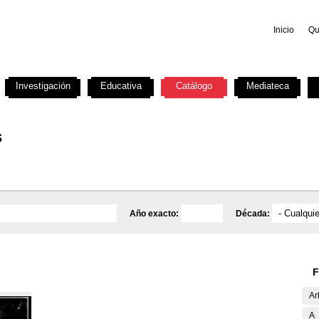
Inicio
Qu
Investigación
Educativa
Catálogo
Mediateca
s
Año exacto:
Década:
F
Ar
A